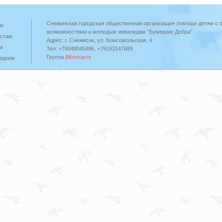
Снежинская городская общественная организация помощи детям с 
ам
возможностями и молодым инвалидам "Бумеранг Добра".
стам
Адрес: г. Снежиснк, ул. Комсомольская, 4
м
Тел: +79048045486, +79193147689
Группа
ВКонтакте
дарим