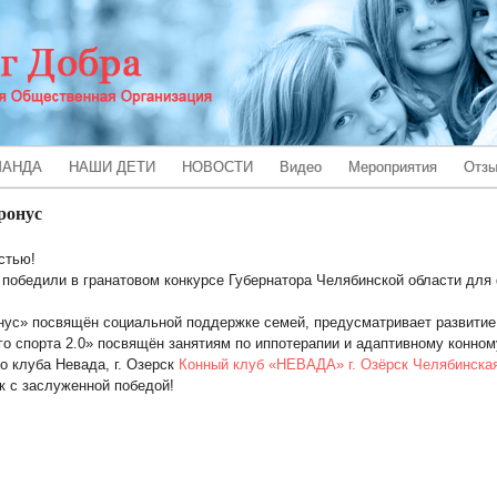
МАНДА
НАШИ ДЕТИ
НОВОСТИ
Видео
Мероприятия
Отз
ронус
стью!
победили в гранатовом конкурсе Губернатора Челябинской области для
ус» посвящён социальной поддержке семей, предусматривает развитие 
о спорта 2.0» посвящён занятиям по иппотерапии и адаптивному конном
о клуба Невада, г. Озерск
Конный клуб «НЕВАДА» г. Озёрск Челябинская
к с заслуженной победой!