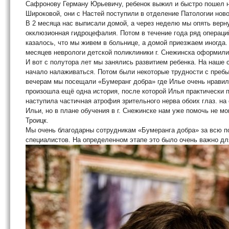
Сафронову Герману Юрьевичу, ребенок выжил и быстро пошел н
Широковой, они с Настей поступили в отделение Патологии нов
В 2 месяца нас выписали домой, а через неделю мы опять вер
окклюзионная гидроцефалия. Потом в течение года ряд операци
казалось, что мы живем в больнице, а домой приезжаем иногда.
месяцев неврологи детской поликлиники г. Снежинска оформили
И вот с полутора лет мы занялись развитием ребенка. На наше 
начало налаживаться. Потом были некоторые трудности с пребыв
вечерам мы посещали «Бумеранг добра» где Илье очень нравилос
произошла ещё одна история, после которой Илья практически п
наступила частичная атрофия зрительного нерва обоих глаз. н
Ильи, но в плане обучения в г. Снежинске нам уже помочь не мо
Троицк.
Мы очень благодарны сотрудникам «Бумеранга добра» за всю по
специалистов. На определенном этапе это было очень важно для